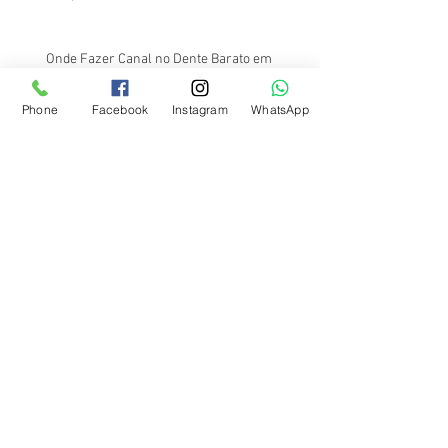
Onde Fazer Canal no Dente Barato em
Santos?
Phone
Facebook
Instagram
WhatsApp
Onde Fazer Frenectomia Lingual em Santos?
Conheça o Dr. Filipe Shimodo
Onde Fazer Botox em Santos? Conheça o Dr.
Filipe Shimodo
Onde Fazer Bichectomia em Santos?
Conheça o Dr. Filipe Shimodo
Onde Fazer Frenectomia Lingual Perto de
Mim?