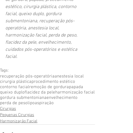
estético, cirurgia plástica, contorno 
facial, queixo duplo, gordura 
submentoniana, recuperação pós-
operatória, anestesia local, 
harmonização facial, perda de peso, 
flacidez da pele, envelhecimento, 
cuidados pós-operatórios e estética 
facial.
Tags:
recuperação pós-operatória
anestesia local
cirurgia plástica
procedimento estético
contorno facial
remoção de gordura
papada
queixo duplo
flacidez da pele
harmonização facial
gordura submentoniana
envelhecimento
perda de peso
lipoaspiração
Cirurgias
Pequenas Cirurgias
Harmonização Facial