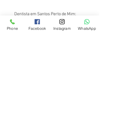
Dentista em Santos Perto de Mim:
Atendimento na Região da Av. Ana Costa
Phone
Facebook
Instagram
WhatsApp
Na Odontologia, o Barato Sai Caro: Entenda o
Porquê
Onde Fazer Canal no Dente Barato em
Santos?
Onde Fazer Frenectomia Lingual em Santos?
Conheça o Dr. Filipe Shimodo
Onde Fazer Botox em Santos? Conheça o Dr.
Filipe Shimodo