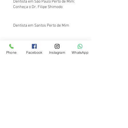
Dentista em São Paulo Perto de Mim:
Conheça o Dr. Filipe Shimodo
Dentista em Santos Perto de Mim
Dentista em Santos Perto de Mim:
Phone
Facebook
Instagram
WhatsApp
Atendimento na Região da Av. Ana Costa
Na Odontologia, o Barato Sai Caro: Entenda o
Porquê
Onde Fazer Canal no Dente Barato em
Santos?
Onde Fazer Frenectomia Lingual em Santos?
Conheça o Dr. Filipe Shimodo