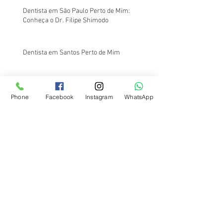
Dentista em São Paulo Perto de Mim:
Conheça o Dr. Filipe Shimodo
Dentista em Santos Perto de Mim
Dentista em Santos Perto de Mim:
Phone
Facebook
Instagram
WhatsApp
Atendimento na Região da Av. Ana Costa
Na Odontologia, o Barato Sai Caro: Entenda o
Porquê
Onde Fazer Canal no Dente Barato em
Santos?
Onde Fazer Frenectomia Lingual em Santos?