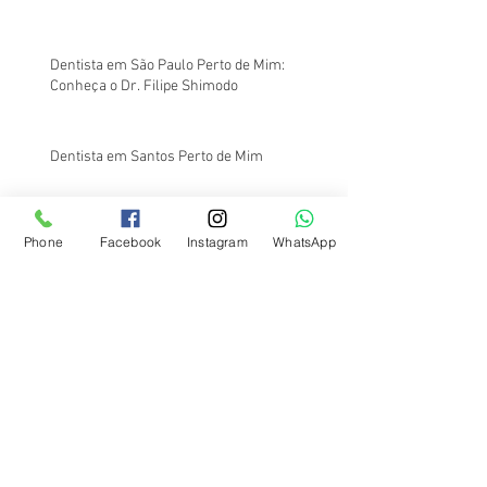
Dentista em São Paulo Perto de Mim:
Conheça o Dr. Filipe Shimodo
Dentista em Santos Perto de Mim
Phone
Facebook
Instagram
WhatsApp
Dentista em Santos Perto de Mim:
Atendimento na Região da Av. Ana Costa
Na Odontologia, o Barato Sai Caro: Entenda o
Porquê
Onde Fazer Canal no Dente Barato em
Santos?