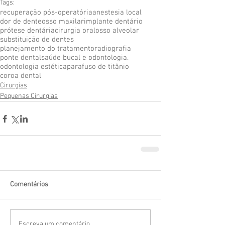
Tags:
recuperação pós-operatória
anestesia local
dor de dente
osso maxilar
implante dentário
prótese dentária
cirurgia oral
osso alveolar
substituição de dentes
planejamento do tratamento
radiografia
ponte dental
saúde bucal e odontologia.
odontologia estética
parafuso de titânio
coroa dental
Cirurgias
Pequenas Cirurgias
Comentários
Escreva um comentário