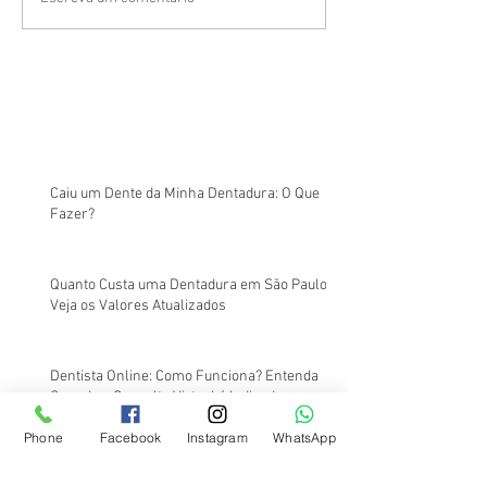
Caiu um Dente da Minha Dentadura: O Que
Fazer?
Quanto Custa uma Dentadura em São Paulo?
Veja os Valores Atualizados
Dentista Online: Como Funciona? Entenda
Quando a Consulta Virtual é Indicada
Phone
Facebook
Instagram
WhatsApp
Onde Fazer Lentes de Contato em Porcelana