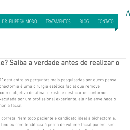
A
DR. FILIPE SHIMODO
TRATAMENTOS
BLOG
CONTATO
? Saiba a verdade antes de realizar o
?” está entre as perguntas mais pesquisadas por quem pensa 
chectomia é uma cirurgia estética facial que remove 
com o objetivo de afinar o rosto e destacar os contornos 
xecutada por um profissional experiente, ela não envelhece o 
monia facial.
 correta. Nem todo paciente é candidato ideal à bichectomia. 
fino ou com tendência à perda de volume facial podem, sim, 