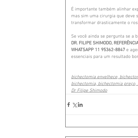
É importante também alinhar exp
mas sim uma cirurgia que deve se
transformar drasticamente o rost
Se você ainda se pergunta se a 
DR. FILIPE SHIMODO, REFERÊNC
WHATSAPP 11 95362-8847
 e age
essenciais para um resultado bon
bichectomia envelhece, bichectom
bichectomia, bichectomia preço, 
Dr Filipe Shimodo