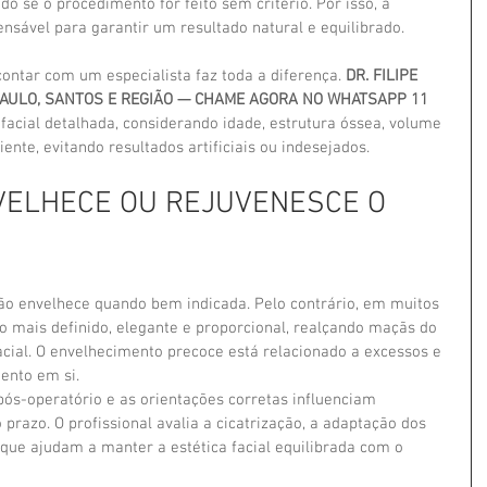
o se o procedimento for feito sem critério. Por isso, a 
ensável para garantir um resultado natural e equilibrado.
contar com um especialista faz toda a diferença. 
DR. FILIPE 
PAULO, SANTOS E REGIÃO — CHAME AGORA NO WHATSAPP 11 
 facial detalhada, considerando idade, estrutura óssea, volume 
ente, evitando resultados artificiais ou indesejados.
VELHECE OU REJUVENESCE O 
ão envelhece quando bem indicada. Pelo contrário, em muitos 
 mais definido, elegante e proporcional, realçando maçãs do 
cial. O envelhecimento precoce está relacionado a excessos e 
ento em si.
s-operatório e as orientações corretas influenciam 
prazo. O profissional avalia a cicatrização, a adaptação dos 
 que ajudam a manter a estética facial equilibrada com o 