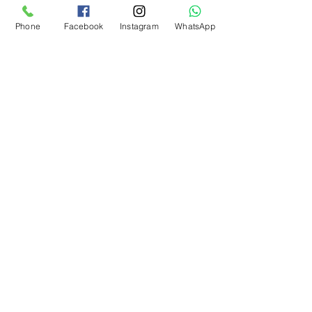
Phone
Facebook
Instagram
WhatsApp
Comentários
Escreva um comentário
Caiu um Dente da Minha Dentadura: O Que
Fazer?