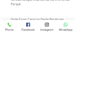
Porquê
Onde Fazer Canal no Dente Barato em
Santos?
Phone
Facebook
Instagram
WhatsApp
Onde Fazer Frenectomia Lingual em Santos?
Conheça o Dr. Filipe Shimodo
Onde Fazer Botox em Santos? Conheça o Dr.
Filipe Shimodo
Onde Fazer Bichectomia em Santos?
Conheça o Dr. Filipe Shimodo
Onde Fazer Frenectomia Lingual Perto de
Mim?