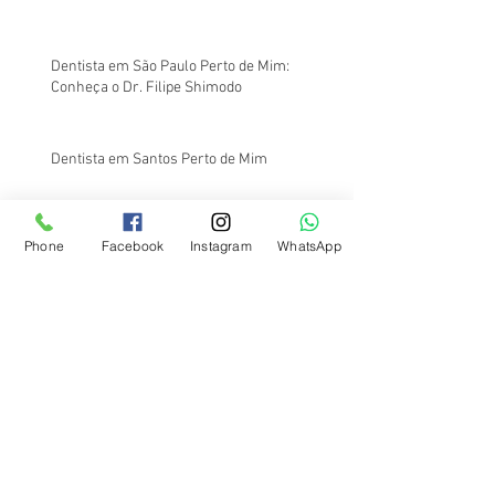
Dentista em São Paulo Perto de Mim:
Conheça o Dr. Filipe Shimodo
Dentista em Santos Perto de Mim
Phone
Facebook
Instagram
WhatsApp
Dentista em Santos Perto de Mim:
Atendimento na Região da Av. Ana Costa
Na Odontologia, o Barato Sai Caro: Entenda o
Porquê
Onde Fazer Canal no Dente Barato em
Santos?