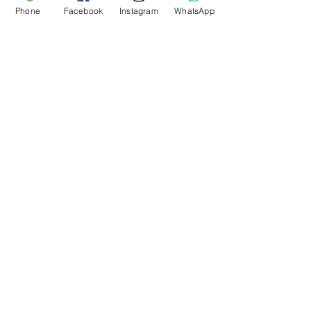
Phone
Facebook
Instagram
WhatsApp
Dentista em Santos Perto de Mim
Dentista em Santos Perto de Mim:
Atendimento na Região da Av. Ana Costa
Na Odontologia, o Barato Sai Caro: Entenda o
Porquê
Onde Fazer Canal no Dente Barato em
Santos?
Onde Fazer Frenectomia Lingual em Santos?
Conheça o Dr. Filipe Shimodo