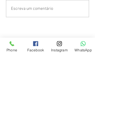
Escreva um comentário
Phone
Facebook
Instagram
WhatsApp
Caiu um Dente da Minha Dentadura: O Que
Fazer?
Quanto Custa uma Dentadura em São Paulo?
Veja os Valores Atualizados
Dentista Online: Como Funciona? Entenda
Quando a Consulta Virtual é Indicada