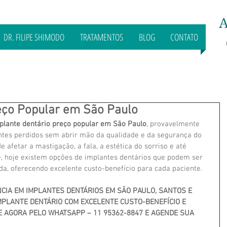
A
DR. FILIPE SHIMODO
TRATAMENTOS
BLOG
CONTATO
eço Popular em São Paulo
plante dentário preço popular em São Paulo
, provavelmente 
tes perdidos sem abrir mão da qualidade e da segurança do 
 afetar a mastigação, a fala, a estética do sorriso e até 
 hoje existem opções de implantes dentários que podem ser 
a, oferecendo excelente custo-benefício para cada paciente.
ÊNCIA EM IMPLANTES DENTÁRIOS EM SÃO PAULO, SANTOS E 
MPLANTE DENTÁRIO COM EXCELENTE CUSTO-BENEFÍCIO E 
 AGORA PELO WHATSAPP – 11 95362-8847 E AGENDE SUA 