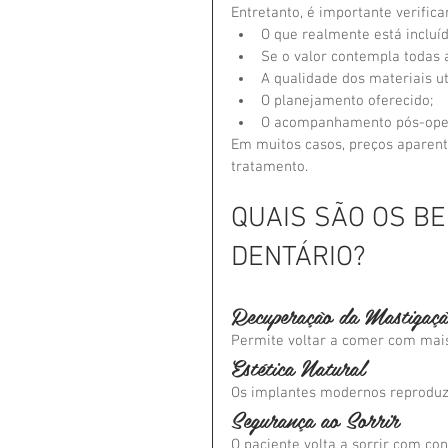
Entretanto, é importante verificar
O que realmente está incluí
Se o valor contempla todas 
A qualidade dos materiais ut
O planejamento oferecido;
O acompanhamento pós-oper
Em muitos casos, preços aparent
tratamento.
QUAIS SÃO OS BE
DENTÁRIO?
Recuperação da Mastigaçã
Permite voltar a comer com mais 
Estética Natural
Os implantes modernos reproduz
Segurança ao Sorrir
O paciente volta a sorrir com con