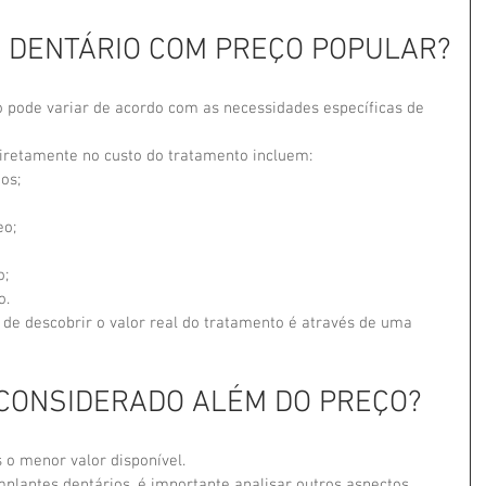
E DENTÁRIO COM PREÇO POPULAR?
o pode variar de acordo com as necessidades específicas de 
diretamente no custo do tratamento incluem:
os;
eo;
o;
o.
de descobrir o valor real do tratamento é através de uma 
 CONSIDERADO ALÉM DO PREÇO?
o menor valor disponível.
mplantes dentários, é importante analisar outros aspectos 