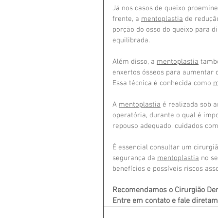
Já nos casos de queixo proemine
frente, a 
mentoplastia
 de reduçã
porção do osso do queixo para d
equilibrada.
Além disso, a 
mentoplastia
 també
enxertos ósseos para aumentar o
Essa técnica é conhecida como 
m
A 
mentoplastia
 é realizada sob 
operatória, durante o qual é impo
repouso adequado, cuidados com 
É essencial consultar um cirurgiã
segurança da 
mentoplastia
 no se
benefícios e possíveis riscos as
Recomendamos o Cirurgião Dentis
Entre em contato e fale diret