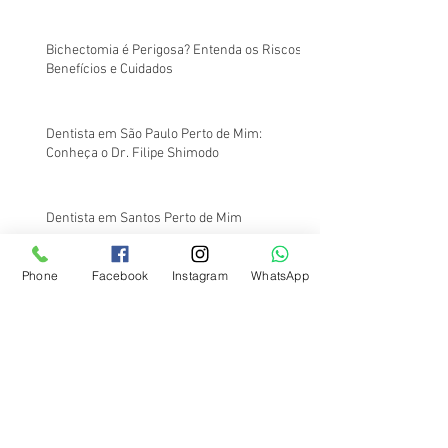
Bichectomia é Perigosa? Entenda os Riscos,
Benefícios e Cuidados
Dentista em São Paulo Perto de Mim:
Conheça o Dr. Filipe Shimodo
Dentista em Santos Perto de Mim
Phone
Facebook
Instagram
WhatsApp
Dentista em Santos Perto de Mim:
Atendimento na Região da Av. Ana Costa
Na Odontologia, o Barato Sai Caro: Entenda o
Porquê