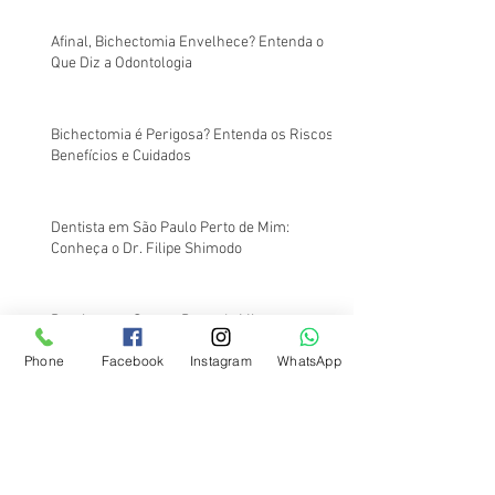
Afinal, Bichectomia Envelhece? Entenda o
Que Diz a Odontologia
Bichectomia é Perigosa? Entenda os Riscos,
Benefícios e Cuidados
Dentista em São Paulo Perto de Mim:
Conheça o Dr. Filipe Shimodo
Dentista em Santos Perto de Mim
Phone
Facebook
Instagram
WhatsApp
Dentista em Santos Perto de Mim:
Atendimento na Região da Av. Ana Costa