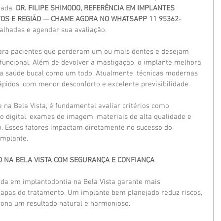
ada. 
DR. FILIPE SHIMODO, REFERÊNCIA EM IMPLANTES 
TOS E REGIÃO — CHAME AGORA NO WHATSAPP 11 95362-
alhadas e agendar sua avaliação.
para pacientes que perderam um ou mais dentes e desejam 
 funcional. Além de devolver a mastigação, o implante melhora 
ra a saúde bucal como um todo. Atualmente, técnicas modernas 
idos, com menor desconforto e excelente previsibilidade.
 na Bela Vista, é fundamental avaliar critérios como 
to digital, exames de imagem, materiais de alta qualidade e 
 Esses fatores impactam diretamente no sucesso do 
implante.
O NA BELA VISTA COM SEGURANÇA E CONFIANÇA
ada em implantodontia na Bela Vista garante mais 
etapas do tratamento. Um implante bem planejado reduz riscos, 
iona um resultado natural e harmonioso.