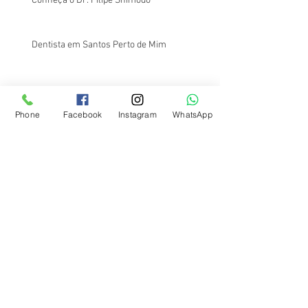
Conheça o Dr. Filipe Shimodo
Dentista em Santos Perto de Mim
Dentista em Santos Perto de Mim:
Phone
Facebook
Instagram
WhatsApp
Atendimento na Região da Av. Ana Costa
Na Odontologia, o Barato Sai Caro: Entenda o
Porquê
Onde Fazer Canal no Dente Barato em
Santos?
Onde Fazer Frenectomia Lingual em Santos?
Conheça o Dr. Filipe Shimodo