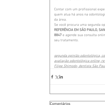
Contar com um profissional exper
quem atua há anos na odontologia
da área.
Se você procura uma segunda opi
REFERÊNCIA EM SÃO PAULO, SA
8847
 e agende sua consulta onlin
seu tratamento.
segunda opinião odontológica, co
avaliação odontológica online, r
Filipe Shimodo, dentista São Pau
Comentários