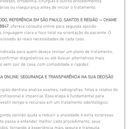
róteses, ortodontia, cirurgias e outros procedimentos, 
rias ou insegurança antes de iniciar o tratamento.
MODO, REFERÊNCIA EM SÃO PAULO, SANTOS E REGIÃO — CHAME 
8847
, oferece consulta online para segunda opinião 
, linguagem clara e foco total na orientação do paciente. O 
cionado às reais necessidades de cada caso.
 indicada para quem deseja revisar um plano de tratamento, 
onfirmar diagnósticos ou até buscar alternativas mais 
so sem sair de casa, com comodidade e rapidez.
A ONLINE: SEGURANÇA E TRANSPARÊNCIA NA SUA DECISÃO
urgião-dentista analisa exames, radiografias, fotos e relatos do 
rofissional e imparcial. Essa etapa é fundamental para 
nvestir tempo e recursos em um tratamento odontológico.
gunda opinião ajuda a reduzir a ansiedade e evita surpresas 
nte passa a entender melhor cada procedimento, seus 
vidos, tornando a experiência mais segura e tranquila.