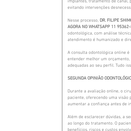
implantes, tratamento de canal, p
evitando intervenções desnecessá
Nesse processo, 
DR. FILIPE SHI
AGORA NO WHATSAPP 11 95362-
odontológica, com análise técnica
atendimento é humanizado e dire
A consulta odontológica online é
entender melhor um orçamento, c
adequadas ao seu perfil. Tudo is
SEGUNDA OPINIÃO ODONTOLÓGIC
Durante a avaliação online, o cir
paciente, oferecendo uma visão p
aumentar a confiança antes de i
Além de esclarecer dúvidas, a se
ao longo do tratamento. O pacie
benefícios, riscos e custos envol