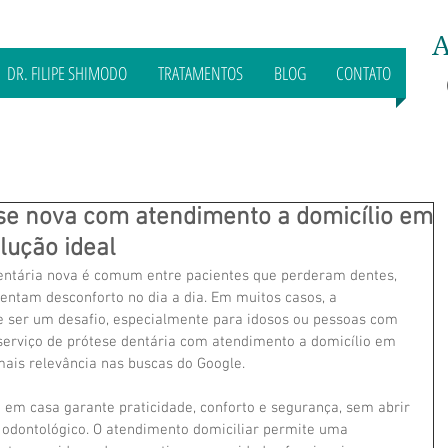
A
DR. FILIPE SHIMODO
TRATAMENTOS
BLOG
CONTATO
se nova com atendimento a domicílio em
lução ideal
entária nova é comum entre pacientes que perderam dentes, 
rentam desconforto no dia a dia. Em muitos casos, a 
e ser um desafio, especialmente para idosos ou pessoas com 
 serviço de prótese dentária com atendimento a domicílio em 
is relevância nas buscas do Google.
 em casa garante praticidade, conforto e segurança, sem abrir 
odontológico. O atendimento domiciliar permite uma 