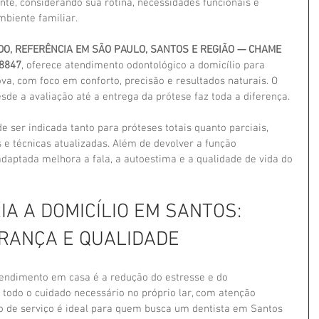
nte, considerando sua rotina, necessidades funcionais e 
mbiente familiar.
ODO, REFERÊNCIA EM SÃO PAULO, SANTOS E REGIÃO — CHAME 
8847
, oferece atendimento odontológico a domicílio para 
va, com foco em conforto, precisão e resultados naturais. O 
de a avaliação até a entrega da prótese faz toda a diferença.
e ser indicada tanto para próteses totais quanto parciais, 
 técnicas atualizadas. Além de devolver a função 
daptada melhora a fala, a autoestima e a qualidade de vida do 
A A DOMICÍLIO EM SANTOS: 
RANÇA E QUALIDADE
endimento em casa é a redução do estresse e do 
todo o cuidado necessário no próprio lar, com atenção 
po de serviço é ideal para quem busca um dentista em Santos 