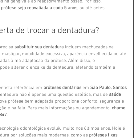
es na gengiva e ao reabsorvimento ósseo. Por isso, 
 
prótese seja reavaliada a cada 5 anos
, ou até antes, 
erta de trocar a dentadura?
precisa 
substituir sua dentadura
 incluem machucados na 
u mastigar, mobilidade excessiva, aparência envelhecida ou até 
das à má adaptação da prótese. Além disso, o 
 pode alterar o encaixe da dentadura, afetando também a 
entista referência em 
próteses dentárias
 em 
São Paulo, Santos 
 dentadura não é apenas uma questão estética, mas de 
saúde 
ova prótese bem adaptada proporciona conforto, segurança e 
ação e na fala. Para mais informações ou agendamento, 
chame 
8847
.
ecnologia odontológica evoluiu muito nos últimos anos. Hoje é 
tadura por soluções mais modernas, como as 
próteses fixas 