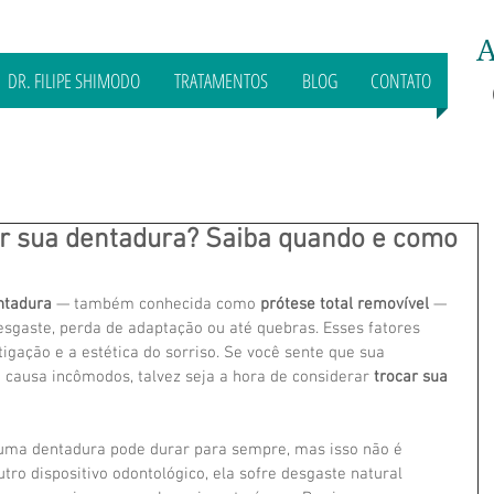
A
DR. FILIPE SHIMODO
TRATAMENTOS
BLOG
CONTATO
ar sua dentadura? Saiba quando e como
ntadura
 — também conhecida como 
prótese total removível
 — 
sgaste, perda de adaptação ou até quebras. Esses fatores 
gação e a estética do sorriso. Se você sente que sua 
causa incômodos, talvez seja a hora de considerar 
trocar sua 
uma dentadura pode durar para sempre, mas isso não é 
ro dispositivo odontológico, ela sofre desgaste natural 