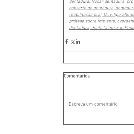
dentadura, trocar dentadura, pró
conserto de dentadura, dentadura
reabilitação oral, Dr. Filipe Shi
prótese sobre implante, overdent
dentadura, dentista em São Paulo
Comentários
Escreva um comentário