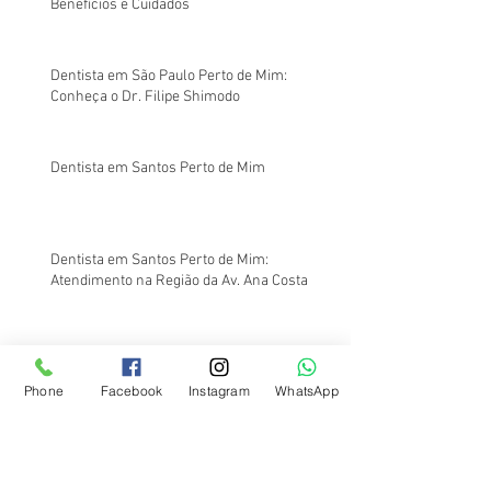
Benefícios e Cuidados
Dentista em São Paulo Perto de Mim:
Conheça o Dr. Filipe Shimodo
Dentista em Santos Perto de Mim
Dentista em Santos Perto de Mim:
Atendimento na Região da Av. Ana Costa
Na Odontologia, o Barato Sai Caro: Entenda o
Porquê
Phone
Facebook
Instagram
WhatsApp
Onde Fazer Canal no Dente Barato em
Santos?